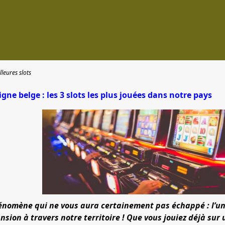
lleures slots
igne belge : les 3 slots les plus jouées dans notre pays
énomène qui ne vous aura certainement pas échappé : l’u
nsion à travers notre territoire ! Que vous jouiez déjà sur