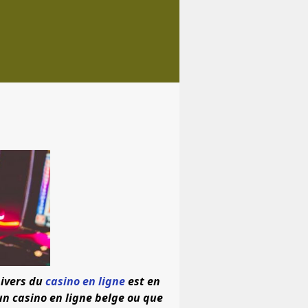
nivers du
casino en ligne
est en
 un casino en ligne belge ou que