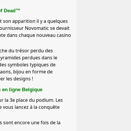
 of Dead™
t son apparition il y a quelques
e fournisseur Novomatic se devait
sente dans chaque nouveau casino
rche du trésor perdu des
pyramides perdues dans le
 des symboles typiques de
aons, bijou en forme de
er les designs !
 en ligne Belgique
ur la 3e place du podium. Les
e vous lancez à la conquête
 sont encore une fois de la