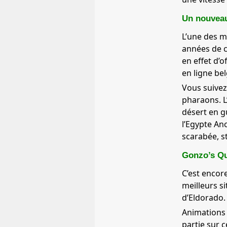
Un nouveau
L’une des ma
années de ce
en effet d’
en ligne bel
Vous suivez
pharaons. L
désert en g
l’Egypte An
scarabée, st
Gonzo’s Qu
C’est encor
meilleurs s
d’Eldorado.
Animations 
partie sur 